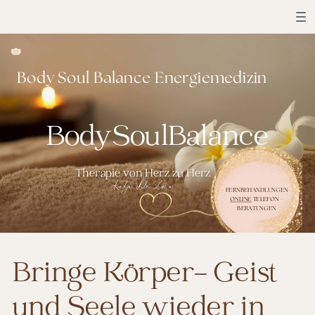
Body Soul Balance Energiemedizin
BodySoulBalance
Therapie von Herz zu Herz
Katja De Luca
FERNBEHANDLUNGEN
ONLINE
TELEFON--
BERATUNGEN
Bringe Körper- Geist
und Seele wieder in